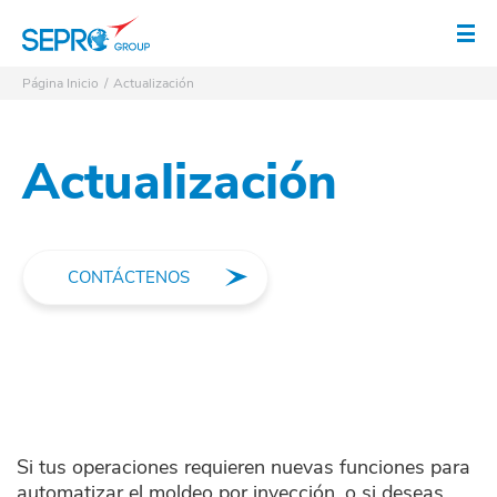
Logo SEPRO
Abr
Página Inicio
Actualización
Actualización
CONTÁCTENOS
Si tus operaciones requieren nuevas funciones para
automatizar el moldeo por inyección, o si deseas