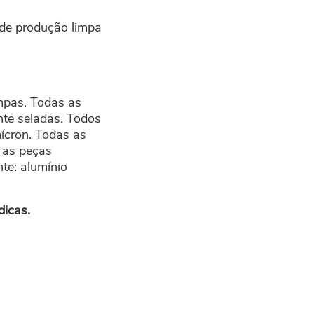
 de produção limpa
mpas. Todas as
nte seladas. Todos
mícron. Todas as
m as peças
te: alumínio
icas.