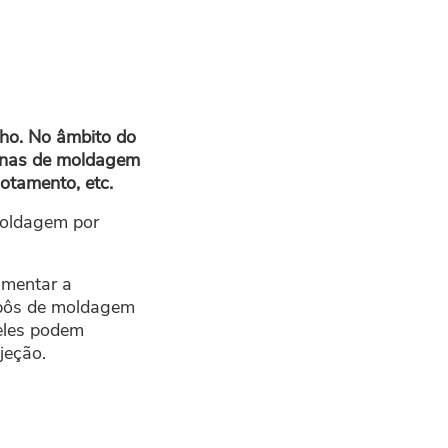
lho. No âmbito do
inas de moldagem
cotamento, etc.
moldagem por
umentar a
 robôs de moldagem
 eles podem
jeção.