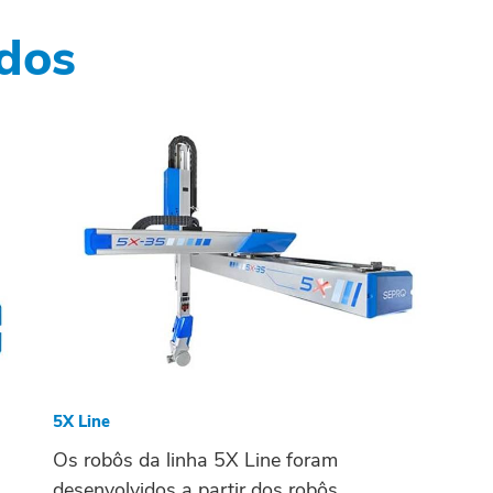
dos
5X Line
Os robôs da linha 5X Line foram
desenvolvidos a partir dos robôs