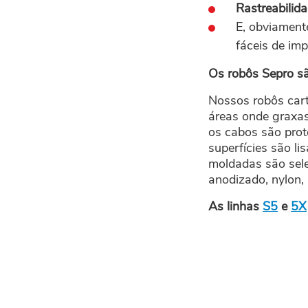
Rastreabilid
E, obviament
fáceis de im
Os robôs Sepro s
Nossos robôs car
áreas onde graxas
os cabos são prot
superfícies são li
moldadas são sele
anodizado, nylon, 
As linhas
S5
e
5X