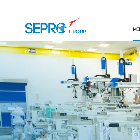
Logotipo SEPRO
ME
Página inicial
Mercados
Área Médica