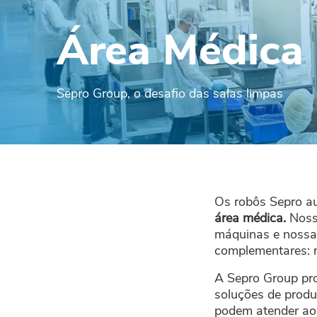
Área Médica
Sepro Group, o desafio das salas limpas
Os robôs Sepro a
área médica.
Noss
máquinas e nossa
complementares: m
A Sepro Group pr
soluções de produ
podem atender aos