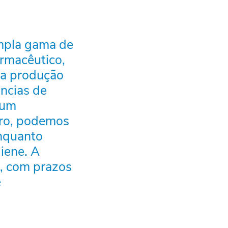
mpla gama de
armacêutico,
 a produção
ncias de
hum
ro, podemos
nquanto
iene. A
, com prazos
e