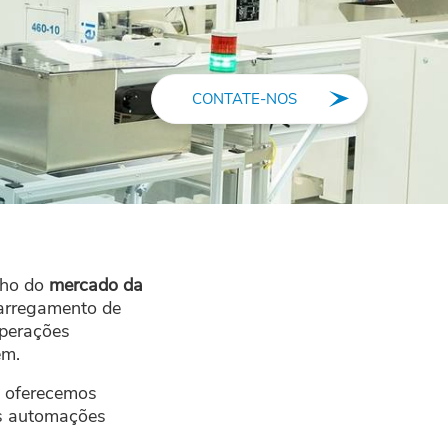
CONTATE-NOS
lho do
mercado da
arregamento de
operações
em.
: oferecemos
as automações