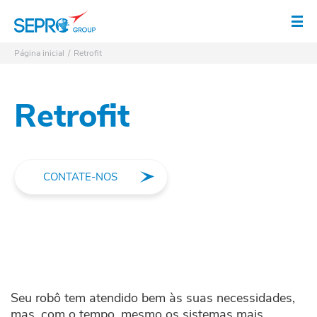
Logotipo SEPRO
Abr
Página inicial
Retrofit
Retrofit
CONTATE-NOS
Seu robô tem atendido bem às suas necessidades,
mas, com o tempo, mesmo os sistemas mais