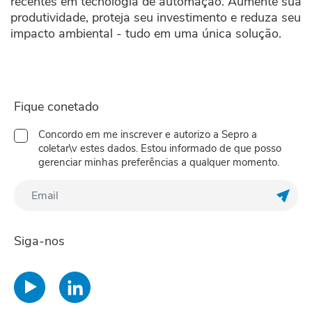
recentes em tecnologia de automação. Aumente sua
produtividade, proteja seu investimento e reduza seu
impacto ambiental - tudo em uma única solução.
Fique conetado
Concordo em me inscrever e autorizo a Sepro a
coletar\v estes dados. Estou informado de que posso
gerenciar minhas preferências a qualquer momento.
Regis
Siga-nos