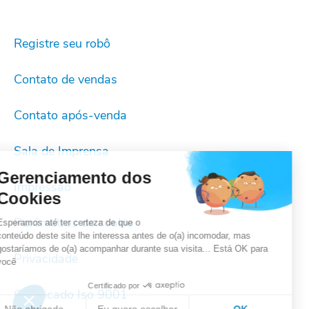
Registre seu robô
Contato de vendas
Contato após-venda
Sala de Imprensa
Gerenciamento dos
Impressão
Cookies
Parâmetros de cookie
Esperamos até ter certeza de que o
conteúdo deste site lhe interessa antes de o(a) incomodar, mas
gostaríamos de o(a) acompanhar durante sua visita... Está OK para
Privacidade
você
Certificado por
Certificado Iso 9001