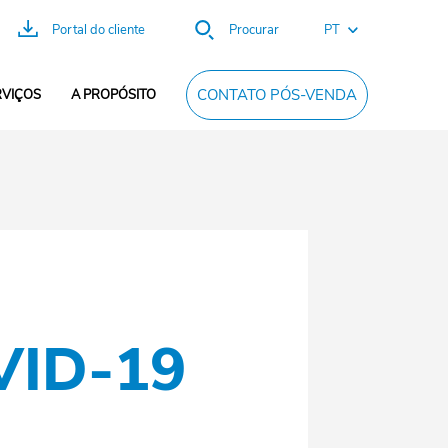
PT
Portal do cliente
Procurar
EN
CONTATO PÓS-VENDA
RVIÇOS
A PROPÓSITO
FR
ES
CN
DE
ID-19