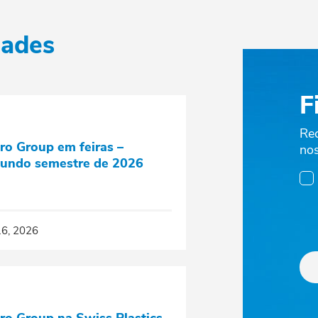
dades
F
Re
ro Group em feiras –
nos
undo semestre de 2026
16, 2026