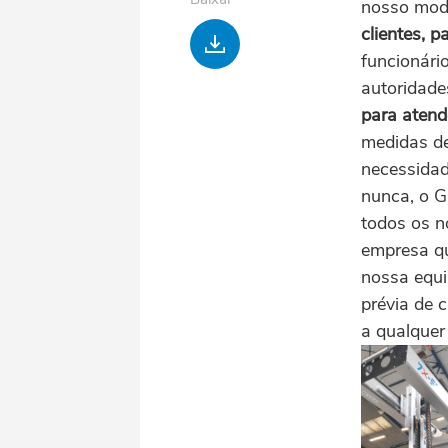
nosso modo
clientes, p
Baixar
funcionári
autoridade
para atend
medidas de
necessidade
nunca, o G
todos os n
empresa qu
nossa equi
prévia de 
a qualquer