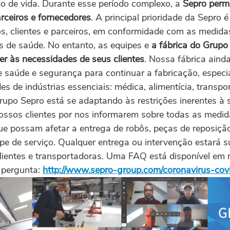
 de vida. Durante esse período complexo, a
Sepro perm
arceiros e fornecedores
. A principal prioridade da Sepro 
os, clientes e parceiros, em conformidade com as medid
s de saúde. No entanto, as equipes e
a fábrica do
Grupo 
er às necessidades de seus clientes
. Nossa fábrica aind
 saúde e segurança para continuar a fabricação, especi
s de indústrias essenciais: médica, alimentícia, transpor
rupo Sepro está se adaptando às restrições inerentes à
ossos clientes por nos informarem sobre todas as medi
e possam afetar a entrega de robôs, peças de reposição
pe de serviço. Qualquer entrega ou intervenção estará s
clientes e transportadoras. Uma FAQ está disponível em 
 pergunta:
http://www.sepro-group.com/coronavirus-cov