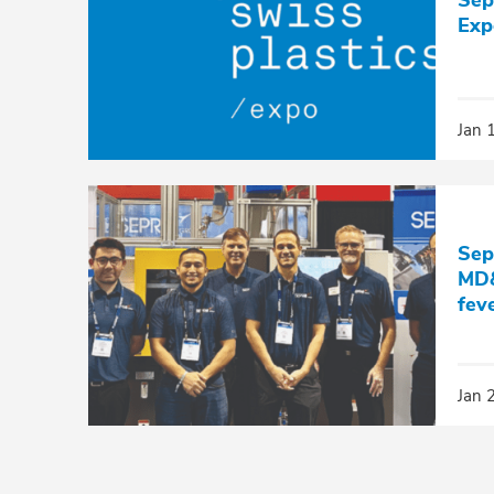
Sep
Exp
Jan 
Sep
MD&
fev
Jan 