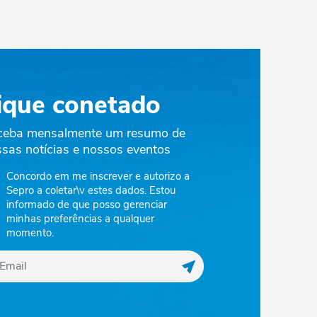
ique conetado
ceba mensalmente um resumo de
sas notícias e nossos eventos
Concordo em me inscrever e autorizo a
Sepro a coletar\v estes dados. Estou
informado de que posso gerenciar
minhas preferências a qualquer
momento.
Registrar meu email na