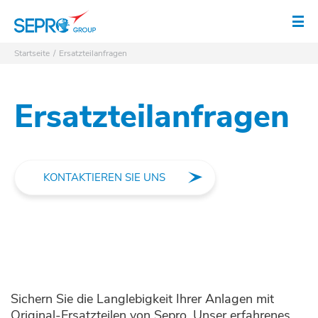
SEPRO Logo
Men
Startseite
Ersatzteilanfragen
Ersatzteilanfragen
KONTAKTIEREN SIE UNS
Sichern Sie die Langlebigkeit Ihrer Anlagen mit
Original-Ersatzteilen von Sepro. Unser erfahrenes