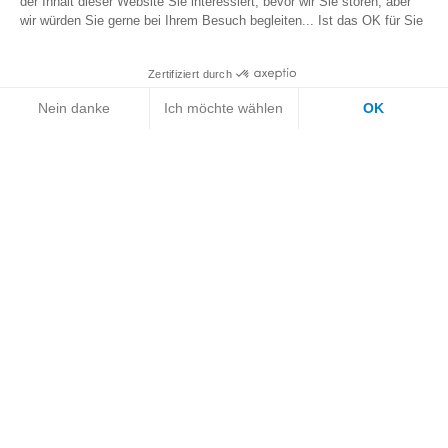
der Inhalt dieser Website Sie interessiert, bevor wir Sie stören, aber
wir würden Sie gerne bei Ihrem Besuch begleiten... Ist das OK für Sie
Zertifiziert durch
Nein danke
Ich möchte wählen
OK
Registrieren Sie Ihren Roboter
Axeptio consent
Einwilligungsmanagementplattform: Passen Sie Ihre Op
Verkaufskontakt
Unsere Plattform ermöglicht es Ihnen, Ihre Datenschutze
Kundendienstkontakt
Presse
Impressum
Cookie-Einstellungen
Datenschutz