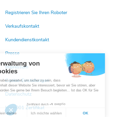
Registrieren Sie Ihren Roboter
Verkaufskontakt
Kundendienstkontakt
Presse
Verwaltung von
Impressum
Cookies
Cookie-Einstellungen
Wir haben gewartet, um sicher zu sein, dass
der Inhalt dieser Website Sie interessiert, bevor wir Sie stören, aber
wir würden Sie gerne bei Ihrem Besuch begleiten... Ist das OK für Sie
Datenschutz
Zertifiziert durch
Iso 9001 Zertifikat
Nein danke
Ich möchte wählen
OK