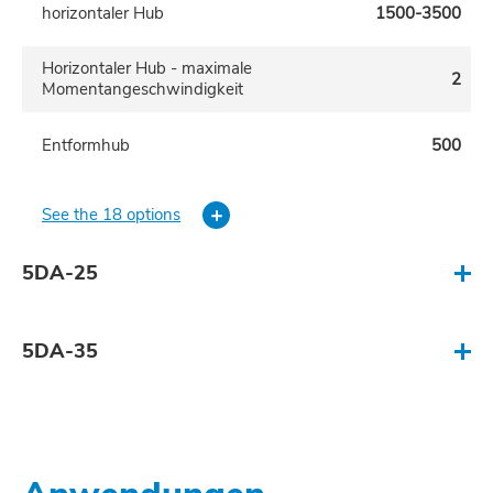
horizontaler Hub
1500-3500
Horizontaler Hub - maximale
2
Momentangeschwindigkeit
Entformhub
500
See the 18 options
5DA-25
Schließkraft Presse (metrische
100-300
5DA-35
Tonnen)
horizontaler Hub
2000-6000
Schließkraft Presse (metrische
250-500
Tonnen)
Horizontaler Hub - maximale
4
Momentangeschwindigkeit
horizontaler Hub
2500-6000