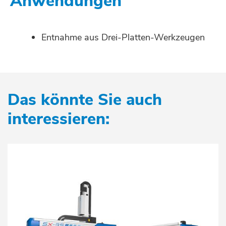
Anwendungen
Entformhub
490
Horizontaler Hub - maximale
3.5
Momentangeschwindigkeit
Entnahme aus Drei-Platten-Werkzeugen
See the 18 options
Entformhub
750
See the 18 options
Das könnte Sie auch
interessieren: