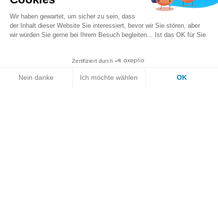
Wir haben gewartet, um sicher zu sein, dass
der Inhalt dieser Website Sie interessiert, bevor wir Sie stören, aber
wir würden Sie gerne bei Ihrem Besuch begleiten... Ist das OK für Sie
Zertifiziert durch
Registrieren Sie Ihren Roboter
Nein danke
Ich möchte wählen
OK
Verkaufskontakt
Axeptio consent
Einwilligungsmanagementplattform: Passen Sie Ihre Op
Unsere Plattform ermöglicht es Ihnen, Ihre Datenschutze
Kundendienstkontakt
Presse
Impressum
Cookie-Einstellungen