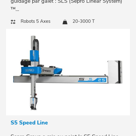
guidage par galet : SLS (Sepro Linear System)
™...
Robots 5 Axes
20-3000 T
S5 Speed Line