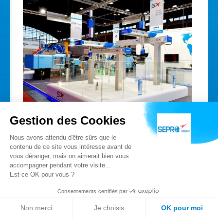
Gestion des Cookies
Nous avons attendu d'être sûrs que le
Nouvelle offre : Votre liberté de choix en
contenu de ce site vous intéresse avant de
robots
vous déranger, mais on aimerait bien vous
accompagner pendant votre visite...
Coopération entre Sepro et Machines
Est-ce OK pour vous ?
Pagès pour développer des solutions
Consentements certifiés par
d'emballage et IML complètes. Nouvelle
coopération technologique avec Stäubli et
Non merci
Je choisis
OK pour moi