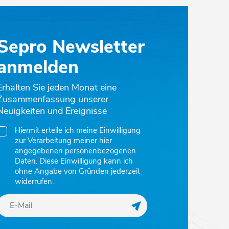
Sepro Newsletter
anmelden
Erhalten Sie jeden Monat eine
Zusammenfassung unserer
Neuigkeiten und Ereignisse
Hiermit erteile ich meine Einwilligung
zur Verarbeitung meiner hier
angegebenen personenbezogenen
Daten. Diese Einwilligung kann ich
ohne Angabe von Gründen jederzeit
widerrufen.
Meine E-Mail für den N