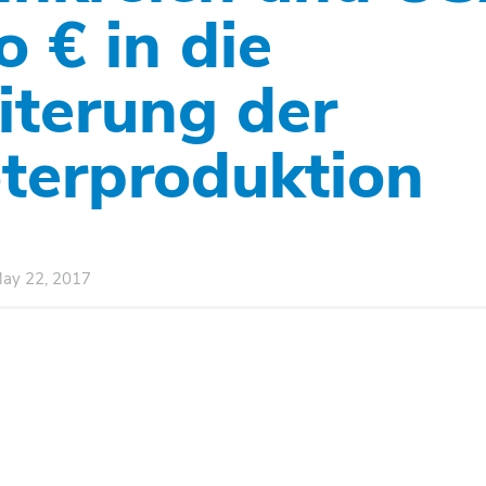
 € in die
iterung der
terproduktion
ay 22, 2017