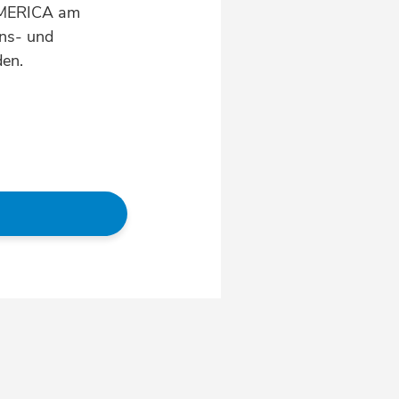
 AMERICA am
ons- und
rden.