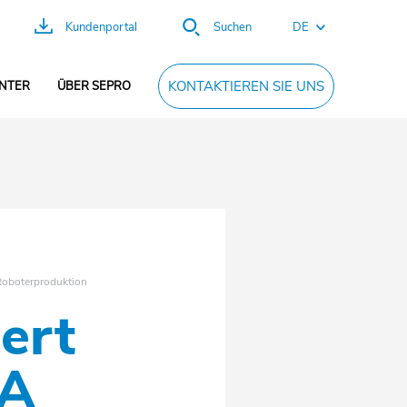
DE
Kundenportal
Suchen
EN
KONTAKTIEREN SIE UNS
ENTER
ÜBER SEPRO
FR
ES
PT
CN
Roboterproduktion
ert
SA