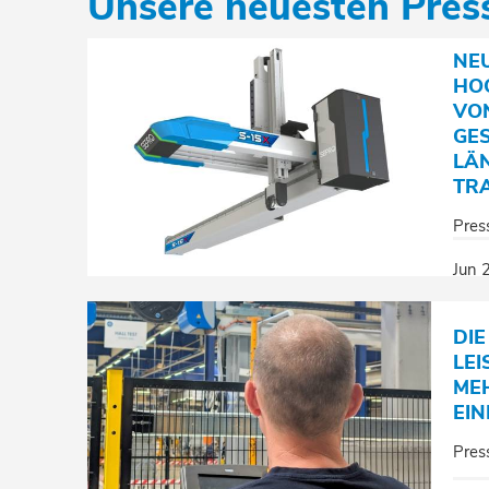
Unsere neuesten Pres
NEU
HO
VO
GE
LÄ
TR
Pres
Jun 
DIE
LE
MEH
EI
Pres