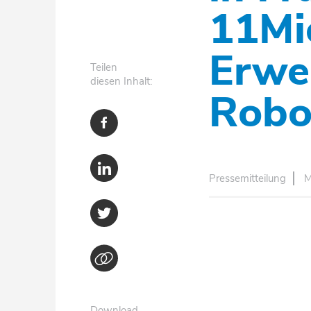
11Mio
Erwe
Teilen
diesen Inhalt:
Robo
Pressemitteilung
M
Download