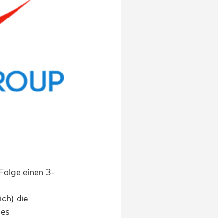
Folge einen 3-
ch) die
les