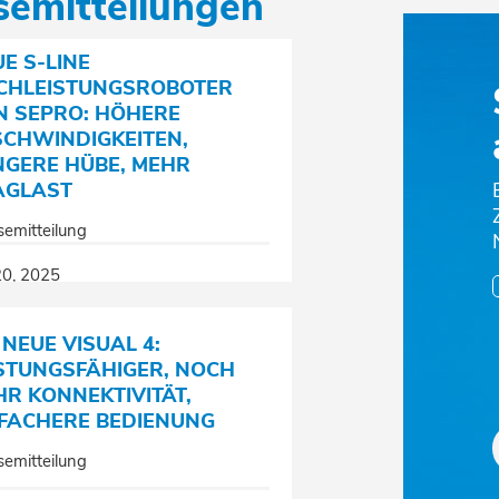
semitteilungen
E S-LINE
CHLEISTUNGSROBOTER
N SEPRO: HÖHERE
SCHWINDIGKEITEN,
NGERE HÜBE, MEHR
AGLAST
semitteilung
20, 2025
 NEUE VISUAL 4:
ISTUNGSFÄHIGER, NOCH
R KONNEKTIVITÄT,
NFACHERE BEDIENUNG
semitteilung