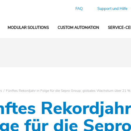
FAQ
Support und Hilfe
MODULAR SOLUTIONS
CUSTOM AUTOMATION
SERVICE-C
s
Fünftes Rekordjahr in Folge für die Sepro Group; globales Wachstum über 21 %
ftes Rekordjahr
ge für die Sepr