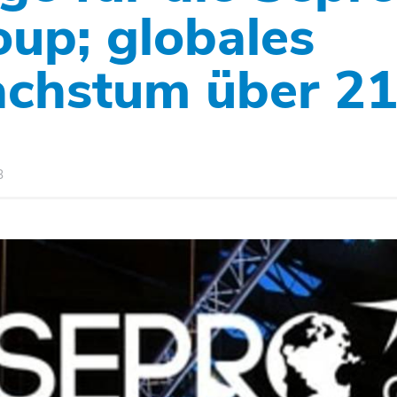
oup; globales
chstum über 2
8