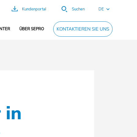
DE
Kundenportal
Suchen
EN
KONTAKTIEREN SIE UNS
ENTER
ÜBER SEPRO
FR
ES
PT
CN
 in
o