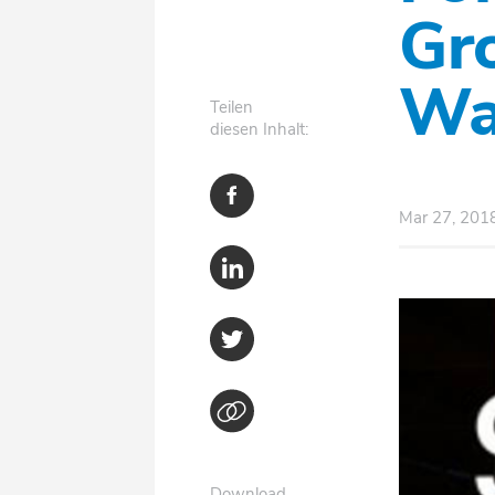
Gr
Wa
Teilen
diesen Inhalt:
Mar 27, 201
Download