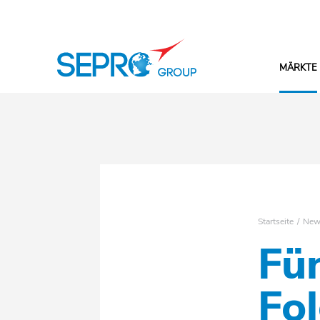
SEPRO Logo
MÄRKTE
Startseite
New
Fün
Fol