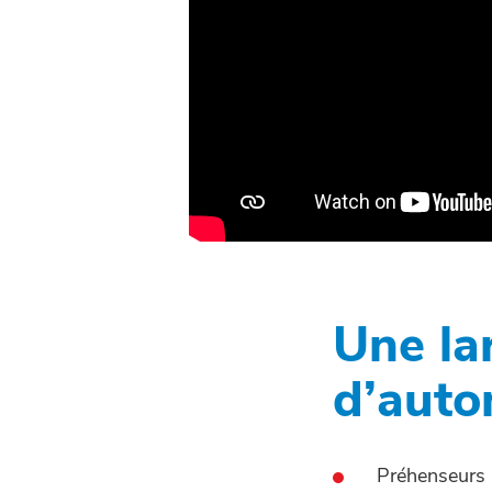
Une la
d’auto
Préhenseurs 