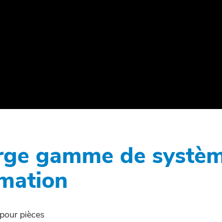
rge gamme de systè
mation
pour pièces