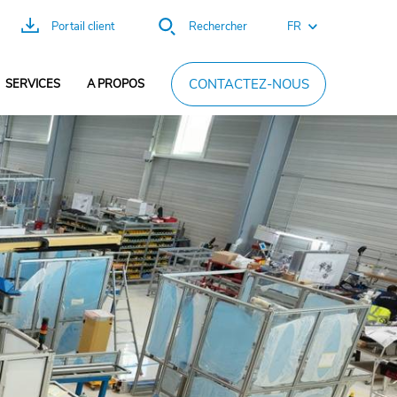
FR
Portail client
Rechercher
DE
CONTACTEZ-NOUS
SERVICES
A PROPOS
EN
ES
PT
中
文