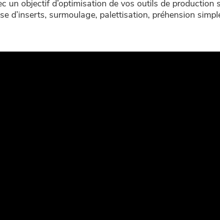
vec un objectif d’optimisation de vos outils de production 
se d’inserts, surmoulage, palettisation, préhension simp