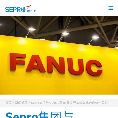
徽标 SEPRO
打
首页
新闻通稿
Sepro集团与FANUC宣布 建立开放式集成合作伙伴关系
Sepro集团与